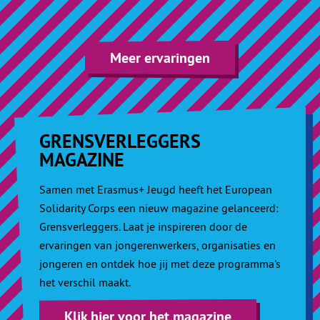
Meer ervaringen
GRENSVERLEGGERS
MAGAZINE
Samen met Erasmus+ Jeugd heeft het European
Solidarity Corps een nieuw magazine gelanceerd:
Grensverleggers. Laat je inspireren door de
ervaringen van jongerenwerkers, organisaties en
jongeren en ontdek hoe jij met deze programma's
het verschil maakt.
Klik hier voor het magazine