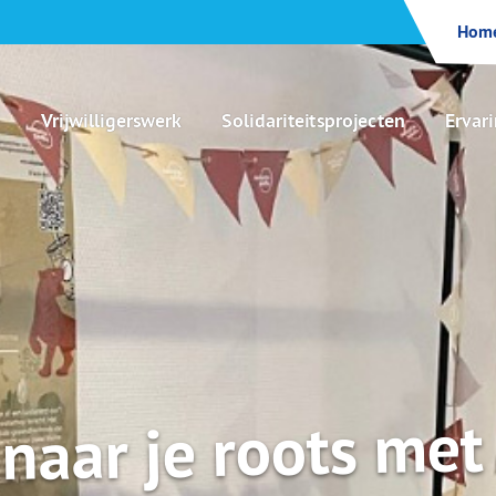
Hom
Vrijwilligerswerk
Solidariteitsprojecten
Ervar
naar je roots met