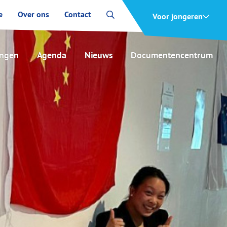
e
Over ons
Contact
Voor jongeren
ingen
Agenda
Nieuws
Documentencentrum