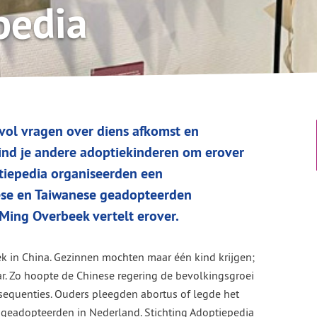
pedia
evol vragen over diens afkomst en
 vind je andere adoptiekinderen om erover
tiepedia organiseerden een
nese en Taiwanese geadopteerden
ing Overbeek vertelt erover.
k in China. Gezinnen mochten maar één kind krijgen;
ar. Zo hoopte de Chinese regering de bevolkingsgroei
nsequenties. Ouders pleegden abortus of legde het
s geadopteerden in Nederland. Stichting Adoptiepedia