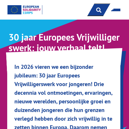
s
30 jaar Europees Vrijwilliger
swerk: jouw verhaal telt!
In 2026 vieren we een bijzonder
jubileum: 30 jaar Europees
Vrijwilligerswerk voor jongeren! Drie
decennia vol ontmoetingen, ervaringen,
nieuwe werelden, persoonlijke groei en
duizenden jongeren die hun grenzen
verlegd hebben door zich vrijwillig in te
zetten binnen Europa. Daarom nemen