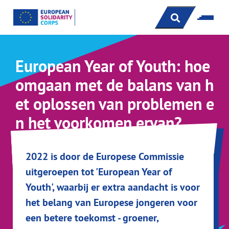
s
European Year of Youth: hoe
omgaan met de balans van h
et oplossen van problemen e
n het voorkomen ervan?
2022 is door de Europese Commissie
uitgeroepen tot 'European Year of
Youth', waarbij er extra aandacht is voor
het belang van Europese jongeren voor
een betere toekomst - groener,