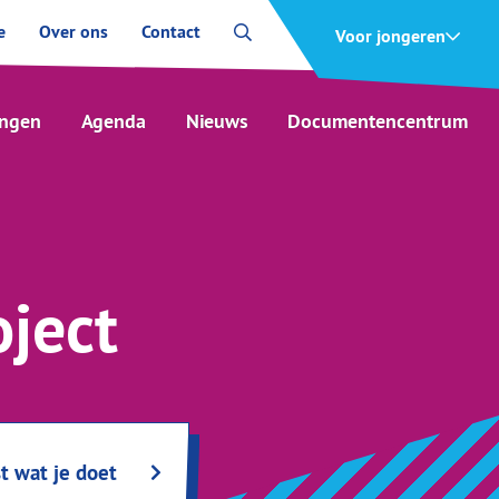
e
Over ons
Contact
Voor jongeren
ingen
Agenda
Nieuws
Documentencentrum
oject
t wat je doet