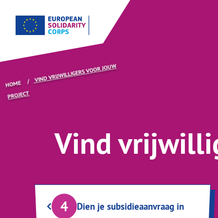
VIND VRIJWILLIGERS VOOR JOUW
HOME
PROJECT
Vind vrijwill
4
Dien je subsidieaanvraag in