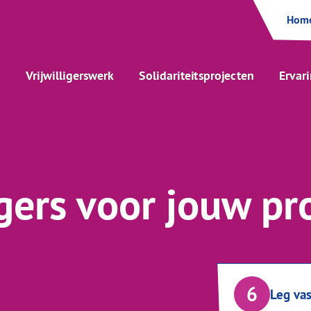
Hom
Vrijwilligerswerk
Solidariteitsprojecten
Ervar
igers voor jouw pr
6
Leg vas