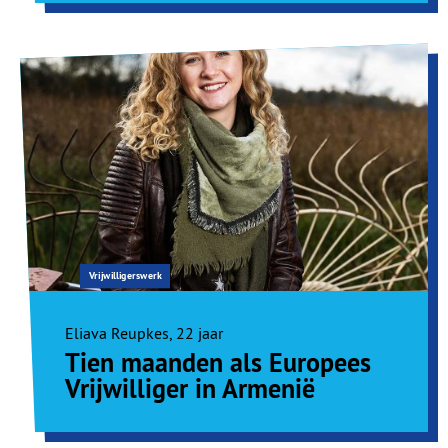
Vrijwilligerswerk
Eliava Reupkes, 22 jaar
Tien maanden als Europees
Vrijwilliger in Armenië