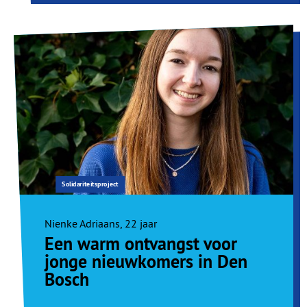
Solidariteitsproject
Nienke Adriaans, 22 jaar
Een warm ontvangst voor
jonge nieuwkomers in Den
Bosch