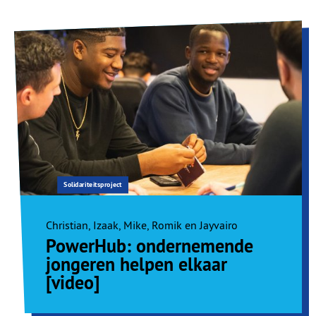
Solidariteitsproject
Christian, Izaak, Mike, Romik en Jayvairo
PowerHub: ondernemende
jongeren helpen elkaar
[video]