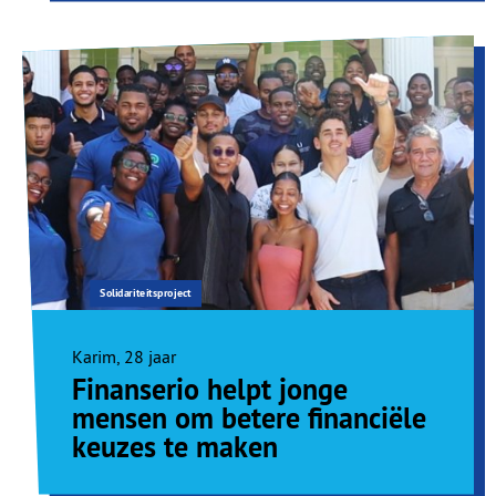
Solidariteitsproject
Karim, 28 jaar
Finanserio helpt jonge
mensen om betere financiële
keuzes te maken